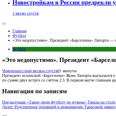
Новостройкам в России предрекли 
1 месяц спустя
Главная
Футбол
«Это недопустимо». Президент «Барселоны» Лапорта — о
Футбол
«Это недопустимо». Президент «Барсел
Чемпионат.com
4 месяца спустя
0
1 минуты
Президент испанской «Барселоны» Жоан Лапорта высказался о 
по сумме двух встреч со счётом 2:3. В первом матче главным
Навигация по записям
Предыдущая:
«Такие люди футболу не нужны» Танцы на столе,
Далее:
Родственник попавшей в реанимацию Тарасовой заявил,