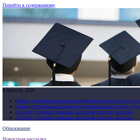
Перейти к содержимому
8 августа, 2026
Назван оптимальный размер первоначального взноса для
Назван оптимальный размер первоначального взноса для
Эксперт успокоил взявших льготную ипотеку россиян
Эксперт успокоил взявших льготную ипотеку россиян
Образование
Новостная рассылка