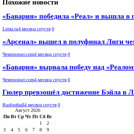
Похожие новости
«Бавария» победила «Реал» и вышла в
Lenta.ru
4 месяца спустя
0
«Арсенал» вышел в полуфинал Лиги че
Чемпионат.com
4 месяца спустя
0
«Бавария» вырвала победу над «Реало
Чемпионат.com
4 месяца спустя
0
Гюлер превзошёл достижение Бэйла в 
Rusfootball
4 месяца спустя
0
Август 2026
Пн
Вт
Ср
Чт
Пт
Сб
Вс
1
2
3
4
5
6
7
8
9