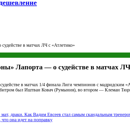
удешевление
 судействе в матчах ЛЧ с «Атлетико»
оны» Лапорта — о судействе в матчах ЛЧ
судействе в матчах 1/4 финала Лиги чемпионов с мадридским «А
 арбитром был Иштван Ковач (Румыния), во втором — Клеман Тюр
 мат, драки. Как Вадим Евсеев стал самым скандальным тренеро
 что она идет на поправку