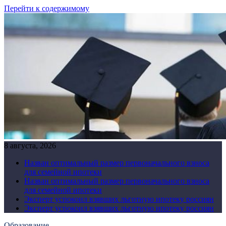
Перейти к содержимому
8 августа, 2026
Назван оптимальный размер первоначального взноса
для семейной ипотеки
Назван оптимальный размер первоначального взноса
для семейной ипотеки
Эксперт успокоил взявших льготную ипотеку россиян
Эксперт успокоил взявших льготную ипотеку россиян
Образование