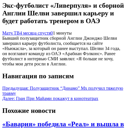
Экс‑футболист «Ливерпуля» и сборной
Англии Шелви завершил карьеру и
будет работать тренером в ОАЭ
Матч ТВ
4 месяца спустя
0
1 минуты
Бывший полузащитник сборной Англии Джонджо Шелви
завершил карьеру футболиста, сообщается на сайте
«Ньюкасла», за который он ранее выступал. Шелви 34 года,
он возглавит команду из ОАЭ «Арабиан Фэлконс». Ранее
футболист в интервью СМИ заявлял: «Я больше не хочу,
чтобы мои дети росли в Англии.
Навигация по записям
Предыдущая:
Полузащитник “Динамо” Мх получил тяжелую
травму
Далее:
Гран При Майами покажут в кинотеатрах
Похожие новости
«Бавария» победила «Реал» и вышла в