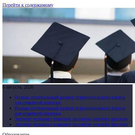
Перейти к содержимому
6 августа, 2026
Назван оптимальный размер первоначального взноса
для семейной ипотеки
Назван оптимальный размер первоначального взноса
для семейной ипотеки
Эксперт успокоил взявших льготную ипотеку россиян
Эксперт успокоил взявших льготную ипотеку россиян
Образование