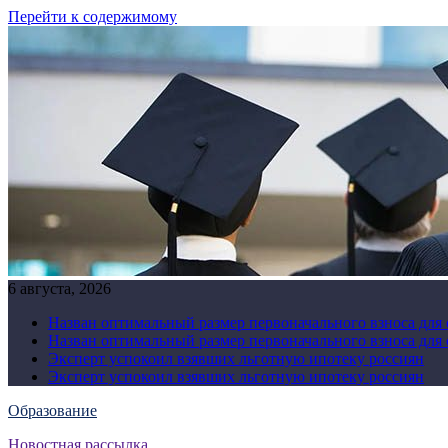
Перейти к содержимому
6 августа, 2026
Назван оптимальный размер первоначального взноса для
Назван оптимальный размер первоначального взноса для
Эксперт успокоил взявших льготную ипотеку россиян
Эксперт успокоил взявших льготную ипотеку россиян
Образование
Новостная рассылка