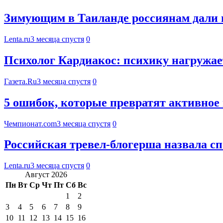
Зимующим в Таиланде россиянам дали н
Lenta.ru
3 месяца спустя
0
Психолог Кардиакос: психику нагружает
Газета.Ru
3 месяца спустя
0
5 ошибок, которые превратят активное
Чемпионат.com
3 месяца спустя
0
Российская тревел-блогерша назвала с
Lenta.ru
3 месяца спустя
0
Август 2026
Пн
Вт
Ср
Чт
Пт
Сб
Вс
1
2
3
4
5
6
7
8
9
10
11
12
13
14
15
16