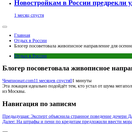
Новостройкам в России предрекли 
1 месяц спустя
Главная
Отдых в России
Блогер посоветовала живописное направление для осенн
Отдых в России
Блогер посоветовала живописное напра
Чемпионат.com
11 месяцев спустя
0
1 минуты
Эта локация идеально подойдёт тем, кто устал от шума мегапо
из Москвы.
Навигация по записям
Предыдущая:
Эксперт объяснила странное поведение дочери 
Далее:
На штрафы и пени по кредитам предложили ввести мор