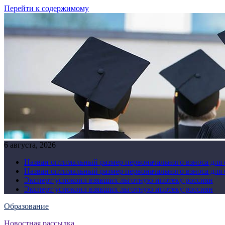
Перейти к содержимому
6 августа, 2026
Назван оптимальный размер первоначального взноса для
Назван оптимальный размер первоначального взноса для
Эксперт успокоил взявших льготную ипотеку россиян
Эксперт успокоил взявших льготную ипотеку россиян
Образование
Новостная рассылка