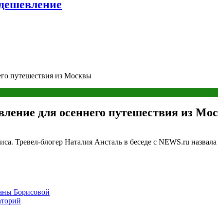
удешевление
его путешествия из Москвы
вление для осеннего путешествия из Мо
лиса. Тревел-блогер Наталия Ансталь в беседе с NEWS.ru назвал
Даны Борисовой
аторий