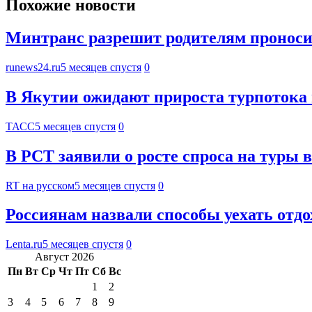
Похожие новости
Минтранс разрешит родителям проноси
runews24.ru
5 месяцев спустя
0
В Якутии ожидают прироста турпотока 
ТАСС
5 месяцев спустя
0
В РСТ заявили о росте спроса на туры 
RT на русском
5 месяцев спустя
0
Россиянам назвали способы уехать отдо
Lenta.ru
5 месяцев спустя
0
Август 2026
Пн
Вт
Ср
Чт
Пт
Сб
Вс
1
2
3
4
5
6
7
8
9