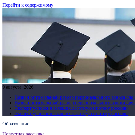
Перейти к содержимому
9 августа, 2026
Назван оптимальный размер первоначального взноса для
Назван оптимальный размер первоначального взноса для
Эксперт успокоил взявших льготную ипотеку россиян
Эксперт успокоил взявших льготную ипотеку россиян
Образование
Новостная рассылка