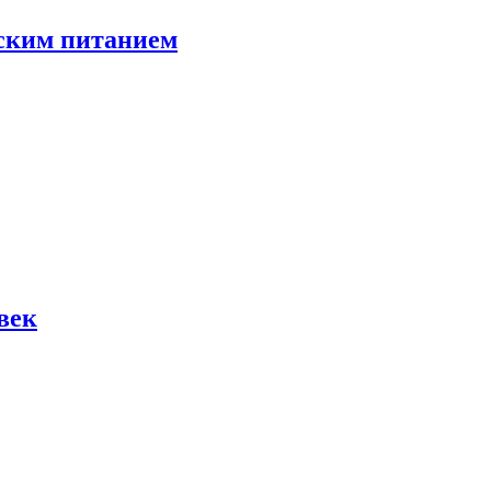
тским питанием
век