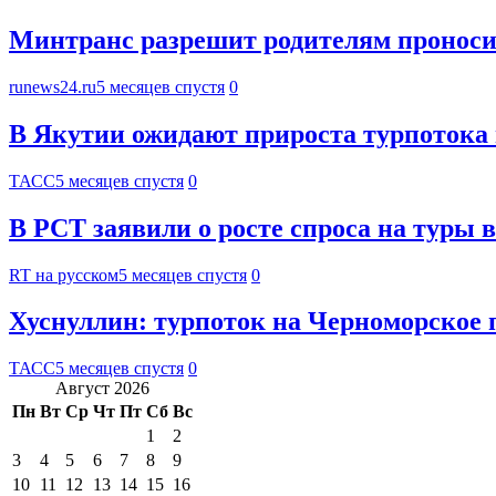
Минтранс разрешит родителям проноси
runews24.ru
5 месяцев спустя
0
В Якутии ожидают прироста турпотока 
ТАСС
5 месяцев спустя
0
В РСТ заявили о росте спроса на туры 
RT на русском
5 месяцев спустя
0
Хуснуллин: турпоток на Черноморское 
ТАСС
5 месяцев спустя
0
Август 2026
Пн
Вт
Ср
Чт
Пт
Сб
Вс
1
2
3
4
5
6
7
8
9
10
11
12
13
14
15
16