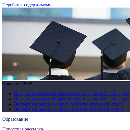
Перейти к содержимому
6 августа, 2026
Назван оптимальный размер первоначального взноса для
Назван оптимальный размер первоначального взноса для
Эксперт успокоил взявших льготную ипотеку россиян
Эксперт успокоил взявших льготную ипотеку россиян
Образование
Новостная рассылка