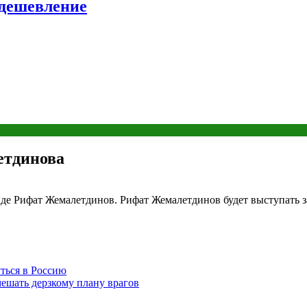
удешевление
етдинова
анде Рифат Жемалетдинов. Рифат Жемалетдинов будет выступать 
ться в Россию
мешать дерзкому плану врагов