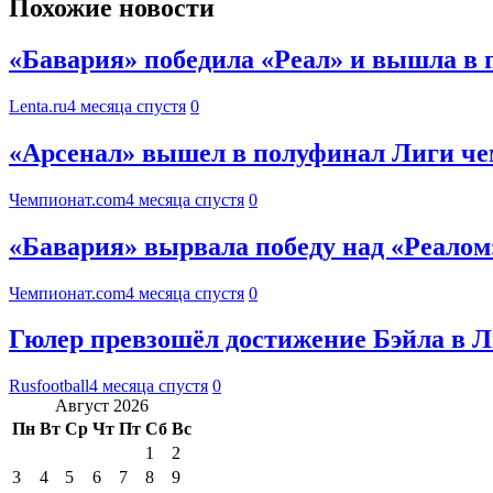
Похожие новости
«Бавария» победила «Реал» и вышла в
Lenta.ru
4 месяца спустя
0
«Арсенал» вышел в полуфинал Лиги че
Чемпионат.com
4 месяца спустя
0
«Бавария» вырвала победу над «Реало
Чемпионат.com
4 месяца спустя
0
Гюлер превзошёл достижение Бэйла в 
Rusfootball
4 месяца спустя
0
Август 2026
Пн
Вт
Ср
Чт
Пт
Сб
Вс
1
2
3
4
5
6
7
8
9