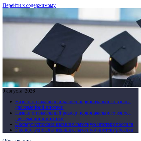
Перейти к содержимому
9 августа, 2026
Назван оптимальный размер первоначального взноса
для семейной ипотеки
Назван оптимальный размер первоначального взноса
для семейной ипотеки
Эксперт успокоил взявших льготную ипотеку россиян
Эксперт успокоил взявших льготную ипотеку россиян
Образование