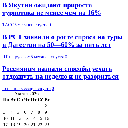
В Якутии ожидают прироста
турпотока не менее чем на 16%
ТАСС
5 месяцев спустя
0
В РСТ заявили о росте спроса на туры
в Дагестан на 50—60% за пять лет
RT на русском
5 месяцев спустя
0
Россиянам назвали способы уехать
отдохнуть на неделю и не разориться
Lenta.ru
5 месяцев спустя
0
Август 2026
Пн
Вт
Ср
Чт
Пт
Сб
Вс
1
2
3
4
5
6
7
8
9
10
11
12
13
14
15
16
17
18
19
20
21
22
23