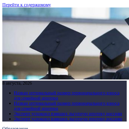
Перейти к содержимому
8 августа, 2026
Назван оптимальный размер первоначального взноса
для семейной ипотеки
Назван оптимальный размер первоначального взноса
для семейной ипотеки
Эксперт успокоил взявших льготную ипотеку россиян
Эксперт успокоил взявших льготную ипотеку россиян
Образование