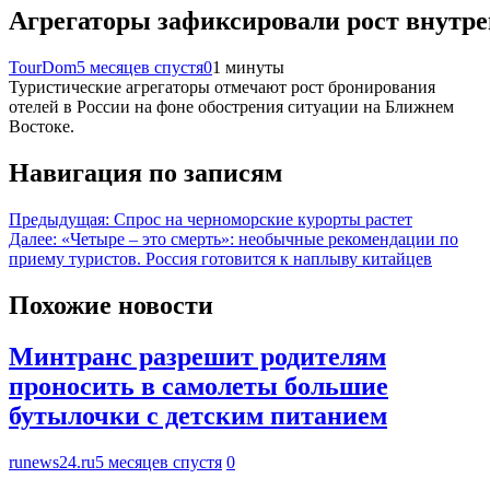
Агрегаторы зафиксировали рост внутре
TourDom
5 месяцев спустя
0
1 минуты
Туристические агрегаторы отмечают рост бронирования
отелей в России на фоне обострения ситуации на Ближнем
Востоке.
Навигация по записям
Предыдущая:
Спрос на черноморские курорты растет
Далее:
«Четыре – это смерть»: необычные рекомендации по
приему туристов. Россия готовится к наплыву китайцев
Похожие новости
Минтранс разрешит родителям
проносить в самолеты большие
бутылочки с детским питанием
runews24.ru
5 месяцев спустя
0