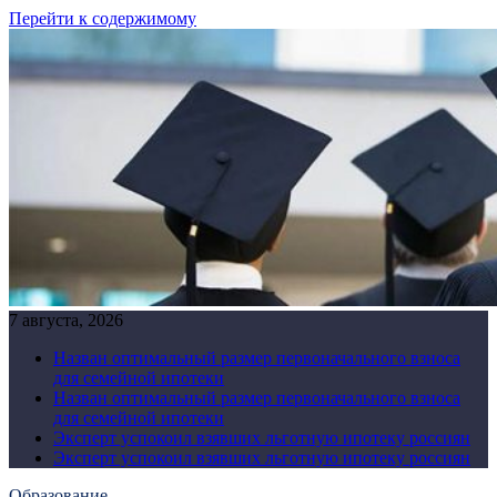
Перейти к содержимому
7 августа, 2026
Назван оптимальный размер первоначального взноса
для семейной ипотеки
Назван оптимальный размер первоначального взноса
для семейной ипотеки
Эксперт успокоил взявших льготную ипотеку россиян
Эксперт успокоил взявших льготную ипотеку россиян
Образование