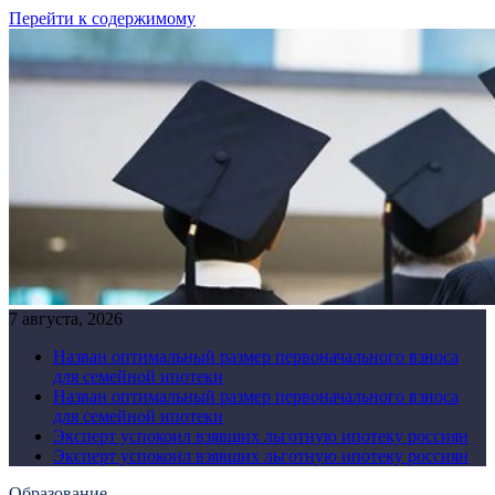
Перейти к содержимому
7 августа, 2026
Назван оптимальный размер первоначального взноса
для семейной ипотеки
Назван оптимальный размер первоначального взноса
для семейной ипотеки
Эксперт успокоил взявших льготную ипотеку россиян
Эксперт успокоил взявших льготную ипотеку россиян
Образование