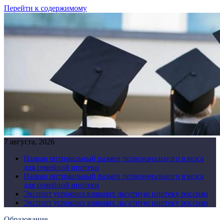
Перейти к содержимому
7 августа, 2026
Назван оптимальный размер первоначального взноса
для семейной ипотеки
Назван оптимальный размер первоначального взноса
для семейной ипотеки
Эксперт успокоил взявших льготную ипотеку россиян
Эксперт успокоил взявших льготную ипотеку россиян
Образование