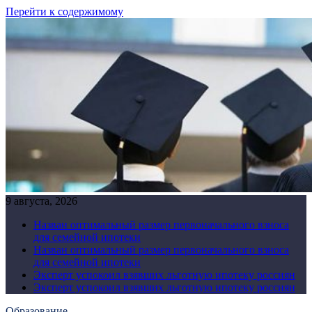
Перейти к содержимому
9 августа, 2026
Назван оптимальный размер первоначального взноса
для семейной ипотеки
Назван оптимальный размер первоначального взноса
для семейной ипотеки
Эксперт успокоил взявших льготную ипотеку россиян
Эксперт успокоил взявших льготную ипотеку россиян
Образование