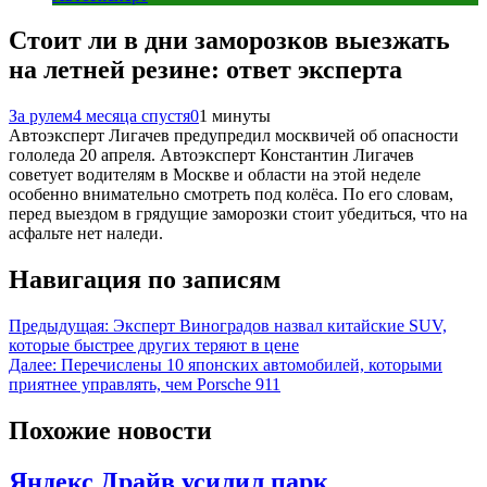
Стоит ли в дни заморозков выезжать
на летней резине: ответ эксперта
За рулем
4 месяца спустя
0
1 минуты
Автоэксперт Лигачев предупредил москвичей об опасности
гололеда 20 апреля. Автоэксперт Константин Лигачев
советует водителям в Москве и области на этой неделе
особенно внимательно смотреть под колёса. По его словам,
перед выездом в грядущие заморозки стоит убедиться, что на
асфальте нет наледи.
Навигация по записям
Предыдущая:
Эксперт Виноградов назвал китайские SUV,
которые быстрее других теряют в цене
Далее:
Перечислены 10 японских автомобилей, которыми
приятнее управлять, чем Porsche 911
Похожие новости
Яндекс Драйв усилил парк