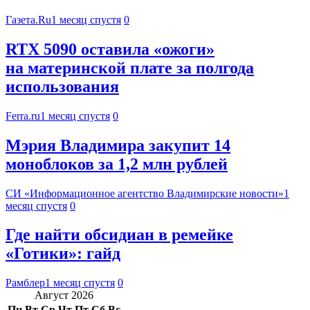
Газета.Ru
1 месяц спустя
0
RTX 5090 оставила «ожоги»
на материнской плате за полгода
использования
Ferra.ru
1 месяц спустя
0
Мэрия Владимира закупит 14
моноблоков за 1,2 млн рублей
СИ «Информационное агентство Владимирские новости»
1
месяц спустя
0
Где найти обсидиан в ремейке
«Готики»: гайд
Рамблер
1 месяц спустя
0
Август 2026
Пн
Вт
Ср
Чт
Пт
Сб
Вс