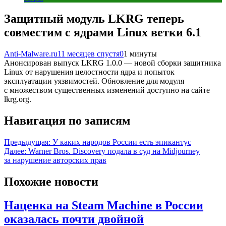
Защитный модуль LKRG теперь
совместим с ядрами Linux ветки 6.1
Anti-Malware.ru
11 месяцев спустя
0
1 минуты
Анонсирован выпуск LKRG 1.0.0 — новой сборки защитника
Linux от нарушения целостности ядра и попыток
эксплуатации уязвимостей. Обновление для модуля
с множеством существенных изменений доступно на сайте
lkrg.org.
Навигация по записям
Предыдущая:
У каких народов России есть эпикантус
Далее:
Warner Bros. Discovery подала в суд на Midjourney
за нарушение авторских прав
Похожие новости
Наценка на Steam Machine в России
оказалась почти двойной