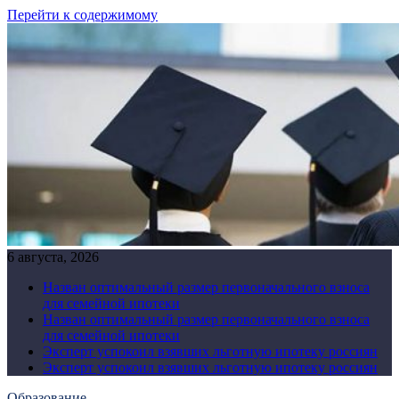
Перейти к содержимому
6 августа, 2026
Назван оптимальный размер первоначального взноса
для семейной ипотеки
Назван оптимальный размер первоначального взноса
для семейной ипотеки
Эксперт успокоил взявших льготную ипотеку россиян
Эксперт успокоил взявших льготную ипотеку россиян
Образование