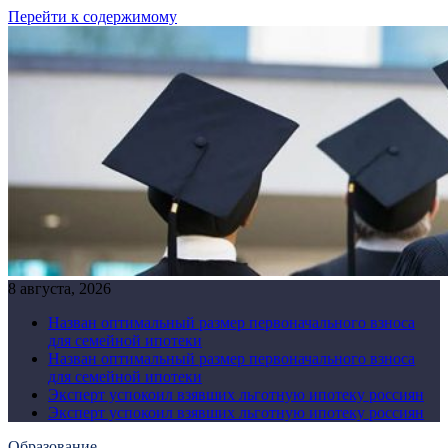
Перейти к содержимому
8 августа, 2026
Назван оптимальный размер первоначального взноса
для семейной ипотеки
Назван оптимальный размер первоначального взноса
для семейной ипотеки
Эксперт успокоил взявших льготную ипотеку россиян
Эксперт успокоил взявших льготную ипотеку россиян
Образование