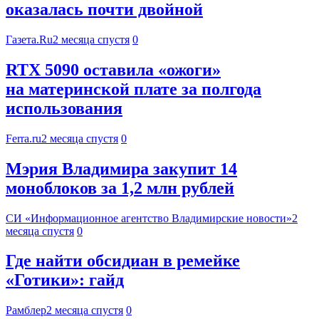
оказалась почти двойной
Газета.Ru
2 месяца спустя
0
RTX 5090 оставила «ожоги»
на материнской плате за полгода
использования
Ferra.ru
2 месяца спустя
0
Мэрия Владимира закупит 14
моноблоков за 1,2 млн рублей
СИ «Информационное агентство Владимирские новости»
2
месяца спустя
0
Где найти обсидиан в ремейке
«Готики»: гайд
Рамблер
2 месяца спустя
0