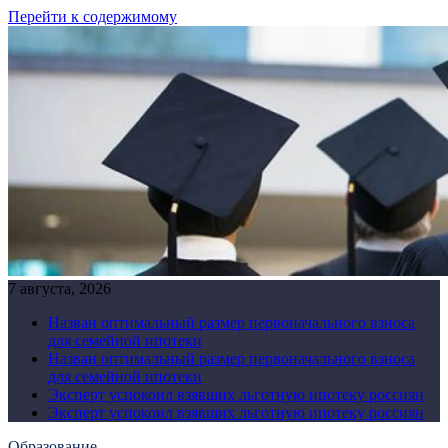
Перейти к содержимому
7 августа, 2026
Назван оптимальный размер первоначального взноса
для семейной ипотеки
Назван оптимальный размер первоначального взноса
для семейной ипотеки
Эксперт успокоил взявших льготную ипотеку россиян
Эксперт успокоил взявших льготную ипотеку россиян
Образование