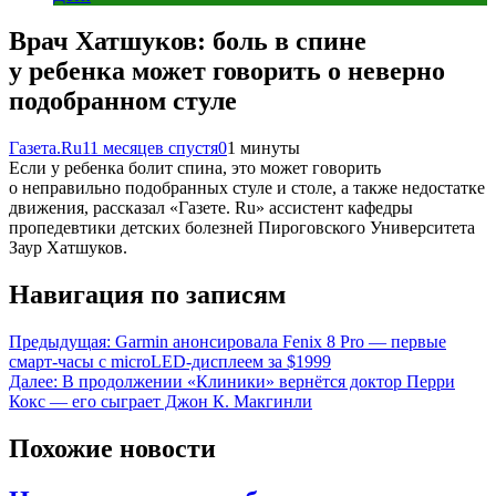
Врач Хатшуков: боль в спине
у ребенка может говорить о неверно
подобранном стуле
Газета.Ru
11 месяцев спустя
0
1 минуты
Если у ребенка болит спина, это может говорить
о неправильно подобранных стуле и столе, а также недостатке
движения, рассказал «Газете. Ru» ассистент кафедры
пропедевтики детских болезней Пироговского Университета
Заур Хатшуков.
Навигация по записям
Предыдущая:
Garmin анонсировала Fenix 8 Pro — первые
смарт-часы с microLED-дисплеем за $1999
Далее:
В продолжении «Клиники» вернётся доктор Перри
Кокс — его сыграет Джон К. Макгинли
Похожие новости