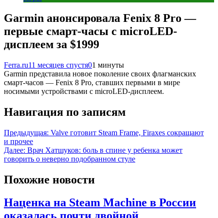
Garmin анонсировала Fenix 8 Pro —
первые смарт-часы с microLED-
дисплеем за $1999
Ferra.ru
11 месяцев спустя
0
1 минуты
Garmin представила новое поколение своих флагманских
смарт-часов — Fenix 8 Pro, ставших первыми в мире
носимыми устройствами с microLED-дисплеем.
Навигация по записям
Предыдущая:
Valve готовит Steam Frame, Firaxes сокращают
и прочее
Далее:
Врач Хатшуков: боль в спине у ребенка может
говорить о неверно подобранном стуле
Похожие новости
Наценка на Steam Machine в России
оказалась почти двойной