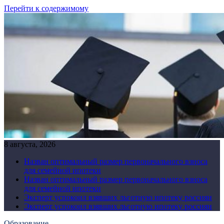
Перейти к содержимому
8 августа, 2026
Назван оптимальный размер первоначального взноса
для семейной ипотеки
Назван оптимальный размер первоначального взноса
для семейной ипотеки
Эксперт успокоил взявших льготную ипотеку россиян
Эксперт успокоил взявших льготную ипотеку россиян
Образование