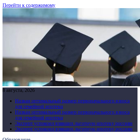
Перейти к содержимому
8 августа, 2026
Назван оптимальный размер первоначального взноса
для семейной ипотеки
Назван оптимальный размер первоначального взноса
для семейной ипотеки
Эксперт успокоил взявших льготную ипотеку россиян
Эксперт успокоил взявших льготную ипотеку россиян
Образование