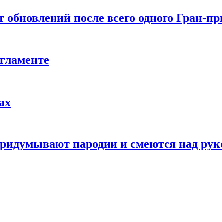
т обновлений после всего одного Гран-пр
егламенте
ах
 придумывают пародии и смеются над ру