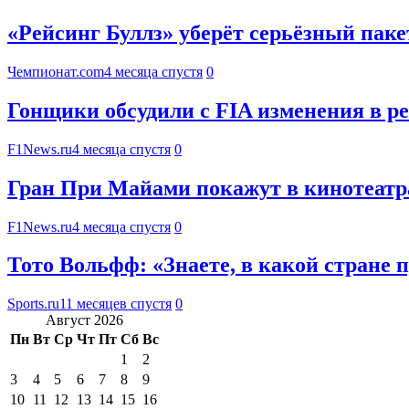
«Рейсинг Буллз» уберёт серьёзный паке
Чемпионат.com
4 месяца спустя
0
Гонщики обсудили с FIA изменения в р
F1News.ru
4 месяца спустя
0
Гран При Майами покажут в кинотеатр
F1News.ru
4 месяца спустя
0
Тото Вольфф: «Знаете, в какой стране
Sports.ru
11 месяцев спустя
0
Август 2026
Пн
Вт
Ср
Чт
Пт
Сб
Вс
1
2
3
4
5
6
7
8
9
10
11
12
13
14
15
16