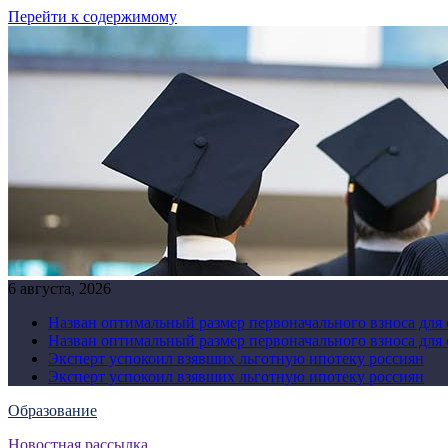
Перейти к содержимому
6 августа, 2026
Назван оптимальный размер первоначального взноса для
Назван оптимальный размер первоначального взноса для
Эксперт успокоил взявших льготную ипотеку россиян
Эксперт успокоил взявших льготную ипотеку россиян
Образование
Новостная рассылка