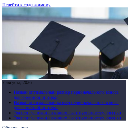
Перейти к содержимому
7 августа, 2026
Назван оптимальный размер первоначального взноса
для семейной ипотеки
Назван оптимальный размер первоначального взноса
для семейной ипотеки
Эксперт успокоил взявших льготную ипотеку россиян
Эксперт успокоил взявших льготную ипотеку россиян
Образование