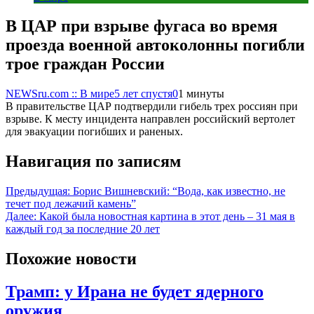
В ЦАР при взрыве фугаса во время
проезда военной автоколонны погибли
трое граждан России
NEWSru.com :: В мире
5 лет спустя
0
1 минуты
В правительстве ЦАР подтвердили гибель трех россиян при
взрыве. К месту инцидента направлен российский вертолет
для эвакуации погибших и раненых.
Навигация по записям
Предыдущая:
Борис Вишневский: “Вода, как известно, не
течет под лежачий камень”
Далее:
Какой была новостная картина в этот день – 31 мая в
каждый год за последние 20 лет
Похожие новости
Трамп: у Ирана не будет ядерного
оружия