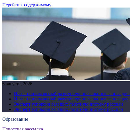
Перейти к содержимому
6 августа, 2026
Назван оптимальный размер первоначального взноса для
Назван оптимальный размер первоначального взноса для
Эксперт успокоил взявших льготную ипотеку россиян
Эксперт успокоил взявших льготную ипотеку россиян
Образование
Новостная рассылка