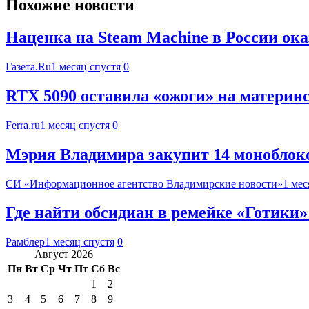
Похожие новости
Наценка на Steam Machine в России ок
Газета.Ru
1 месяц спустя
0
RTX 5090 оставила «ожоги» на материнс
Ferra.ru
1 месяц спустя
0
Мэрия Владимира закупит 14 моноблоков
СИ «Информационное агентство Владимирские новости»
1 мес
Где найти обсидиан в ремейке «Готики»
Рамблер
1 месяц спустя
0
Август 2026
Пн
Вт
Ср
Чт
Пт
Сб
Вс
1
2
3
4
5
6
7
8
9