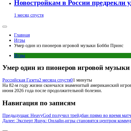
Новостройкам в России предрекли 
1 месяц спустя
Главная
Игры
Умер один из пионеров игровой музыки Бобби Принс
Игры
Умер один из пионеров игровой музыки
Российская Газета
2 месяца спустя
0
1 минуты
На 82-м году жизни скончался знаменитый американский игров
июня 2026 года после продолжительной болезни.
Навигация по записям
Предыдущая:
HeavyGod получил трейдбан прямо во время матч
Далее:
Эксперт Ящук: Онлайн-игры становятся центром комму