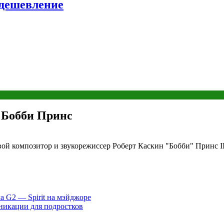
удешевление
 Бобби Принс
ой композитор и звукорежиссер Роберт Каскин "Бобби" Принс III
а G2 — Spirit на мэйджоре
никации для подростков