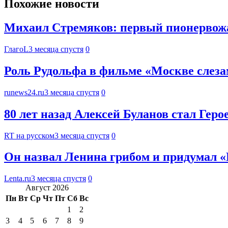
Похожие новости
Михаил Стремяков: первый пионервож
ГлагоL
3 месяца спустя
0
Роль Рудольфа в фильме «Москве слезам
runews24.ru
3 месяца спустя
0
80 лет назад Алексей Буланов стал Гер
RT на русском
3 месяца спустя
0
Он назвал Ленина грибом и придумал 
Lenta.ru
3 месяца спустя
0
Август 2026
Пн
Вт
Ср
Чт
Пт
Сб
Вс
1
2
3
4
5
6
7
8
9