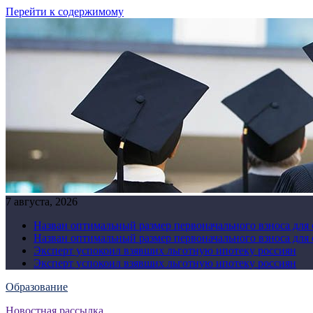
Перейти к содержимому
7 августа, 2026
Назван оптимальный размер первоначального взноса для
Назван оптимальный размер первоначального взноса для
Эксперт успокоил взявших льготную ипотеку россиян
Эксперт успокоил взявших льготную ипотеку россиян
Образование
Новостная рассылка