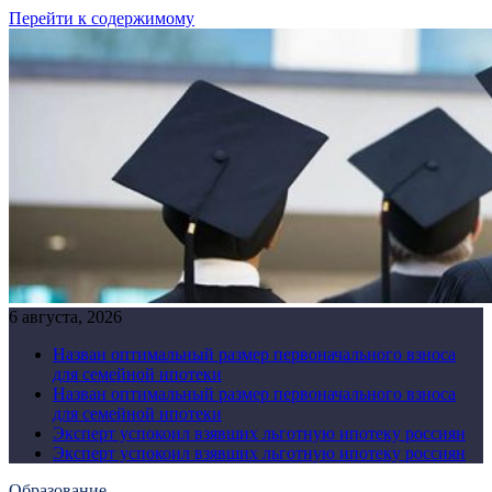
Перейти к содержимому
6 августа, 2026
Назван оптимальный размер первоначального взноса
для семейной ипотеки
Назван оптимальный размер первоначального взноса
для семейной ипотеки
Эксперт успокоил взявших льготную ипотеку россиян
Эксперт успокоил взявших льготную ипотеку россиян
Образование