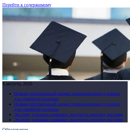
Перейти к содержимому
8 августа, 2026
Назван оптимальный размер первоначального взноса
для семейной ипотеки
Назван оптимальный размер первоначального взноса
для семейной ипотеки
Эксперт успокоил взявших льготную ипотеку россиян
Эксперт успокоил взявших льготную ипотеку россиян
Образование