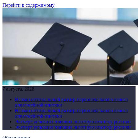
Перейти к содержимому
7 августа, 2026
Назван оптимальный размер первоначального взноса
для семейной ипотеки
Назван оптимальный размер первоначального взноса
для семейной ипотеки
Эксперт успокоил взявших льготную ипотеку россиян
Эксперт успокоил взявших льготную ипотеку россиян
Образование