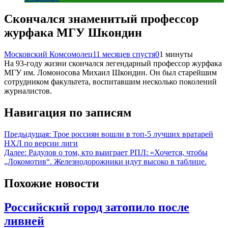
Скончался знаменитый профессор
журфака МГУ Шкондин
Московский Комсомолец
11 месяцев спустя
0
1 минуты
На 93-году жизни скончался легендарный профессор журфака
МГУ им. Ломоносова Михаил Шкондин. Он был старейшим
сотрудником факультета, воспитавшим несколько поколений
журналистов.
Навигация по записям
Предыдущая:
Трое россиян вошли в топ-5 лучших вратарей
НХЛ по версии лиги
Далее:
Радулов о том, кто выиграет РПЛ: «Хочется, чтобы
„Локомотив“. Железнодорожники идут высоко в таблице.
Похожие новости
Российский город затопило после
ливней