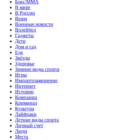
Бокс/MMA
В мире
В России
Вещи
Военные новости
Волейбол
Гаджеты
Дети
Дом и сад
Еда
Звёзды
Здоровье
Зимние виды спорта
Игры
Импортозамещение
Интернет
Истории
Компании
Криминал
Культура
Лайфхаки
Летние виды спорта
Личный счет
Люди
Места