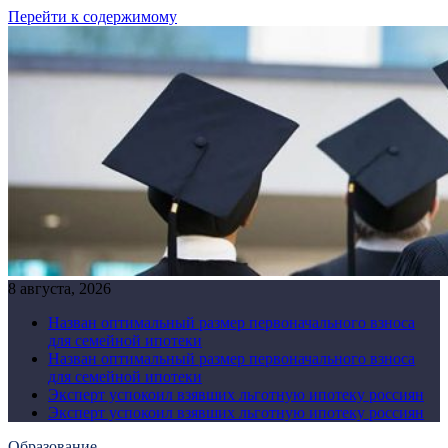
Перейти к содержимому
8 августа, 2026
Назван оптимальный размер первоначального взноса
для семейной ипотеки
Назван оптимальный размер первоначального взноса
для семейной ипотеки
Эксперт успокоил взявших льготную ипотеку россиян
Эксперт успокоил взявших льготную ипотеку россиян
Образование