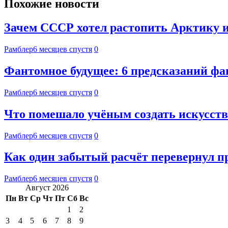
Похожие новости
Зачем СССР хотел растопить Арктику и
Рамблер
6 месяцев спустя
0
Фантомное будущее: 6 предсказаний фан
Рамблер
6 месяцев спустя
0
Что помешало учёным создать искусст
Рамблер
6 месяцев спустя
0
Как один забытый расчёт перевернул п
Рамблер
6 месяцев спустя
0
Август 2026
Пн
Вт
Ср
Чт
Пт
Сб
Вс
1
2
3
4
5
6
7
8
9