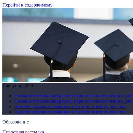
Перейти к содержимому
7 августа, 2026
Назван оптимальный размер первоначального взноса для
Назван оптимальный размер первоначального взноса для
Эксперт успокоил взявших льготную ипотеку россиян
Эксперт успокоил взявших льготную ипотеку россиян
Образование
Новостная рассылка