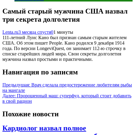
Самый старый мужчина США назвал
три секрета долголетия
Lenta.ru
3 месяца спустя
0
1 минуты
111-летний Луис Кано был признан самым старым жителем
США. Об этом пишет People. Кано родился 9 декабря 1914
года. По версии LongeviQuest, он занимает 112-ю строчку в
списке старейших людей мира. Свои секреты долголетия
мужчина назвал простыми и практичными.
Навигация по записям
Предыдущая:
Врач сделала предостережение любителям рыбы
на мангале
Далее:
Пророщенный маш: суперфуд, который стоит добавить
в свой рацион
Похожие новости
Кардиолог назвал полное