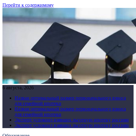
Перейти к содержимому
6 августа, 2026
Назван оптимальный размер первоначального взноса
для семейной ипотеки
Назван оптимальный размер первоначального взноса
для семейной ипотеки
Эксперт успокоил взявших льготную ипотеку россиян
Эксперт успокоил взявших льготную ипотеку россиян
Образование