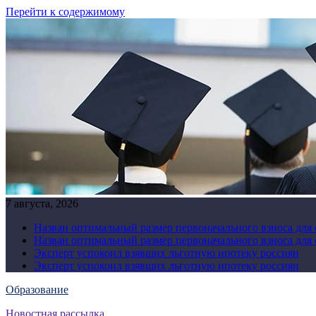
Перейти к содержимому
7 августа, 2026
Назван оптимальный размер первоначального взноса для
Назван оптимальный размер первоначального взноса для
Эксперт успокоил взявших льготную ипотеку россиян
Эксперт успокоил взявших льготную ипотеку россиян
Образование
Новостная рассылка