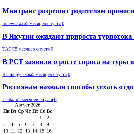
Минтранс разрешит родителям проноси
runews24.ru
5 месяцев спустя
0
В Якутии ожидают прироста турпотока 
ТАСС
5 месяцев спустя
0
В РСТ заявили о росте спроса на туры 
RT на русском
5 месяцев спустя
0
Россиянам назвали способы уехать отдо
Lenta.ru
5 месяцев спустя
0
Август 2026
Пн
Вт
Ср
Чт
Пт
Сб
Вс
1
2
3
4
5
6
7
8
9
10
11
12
13
14
15
16