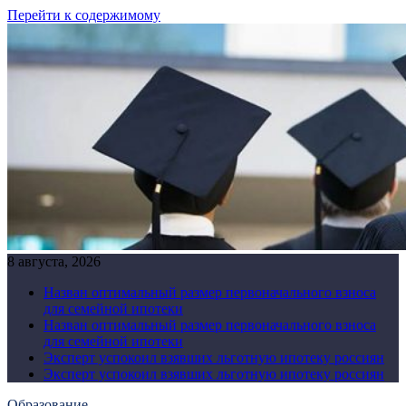
Перейти к содержимому
8 августа, 2026
Назван оптимальный размер первоначального взноса
для семейной ипотеки
Назван оптимальный размер первоначального взноса
для семейной ипотеки
Эксперт успокоил взявших льготную ипотеку россиян
Эксперт успокоил взявших льготную ипотеку россиян
Образование