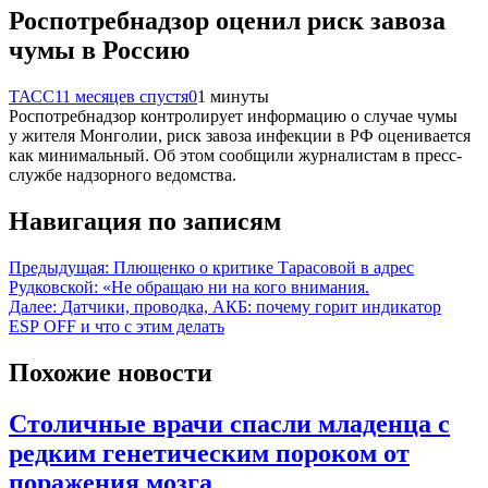
Роспотребнадзор оценил риск завоза
чумы в Россию
ТАСС
11 месяцев спустя
0
1 минуты
Роспотребнадзор контролирует информацию о случае чумы
у жителя Монголии, риск завоза инфекции в РФ оценивается
как минимальный. Об этом сообщили журналистам в пресс-
службе надзорного ведомства.
Навигация по записям
Предыдущая:
Плющенко о критике Тарасовой в адрес
Рудковской: «Не обращаю ни на кого внимания.
Далее:
Датчики, проводка, АКБ: почему горит индикатор
ESP OFF и что с этим делать
Похожие новости
Столичные врачи спасли младенца с
редким генетическим пороком от
поражения мозга