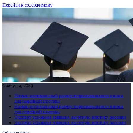
Перейти к содержимому
6 августа, 2026
Назван оптимальный размер первоначального взноса
для семейной ипотеки
Назван оптимальный размер первоначального взноса
для семейной ипотеки
Эксперт успокоил взявших льготную ипотеку россиян
Эксперт успокоил взявших льготную ипотеку россиян
Образование