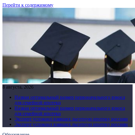
Перейти к содержимому
8 августа, 2026
Назван оптимальный размер первоначального взноса
для семейной ипотеки
Назван оптимальный размер первоначального взноса
для семейной ипотеки
Эксперт успокоил взявших льготную ипотеку россиян
Эксперт успокоил взявших льготную ипотеку россиян
Образование