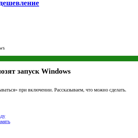
удешевление
ws
озят запуск Windows
ваться» при включении. Рассказываем, что можно сделать.
оду
амять