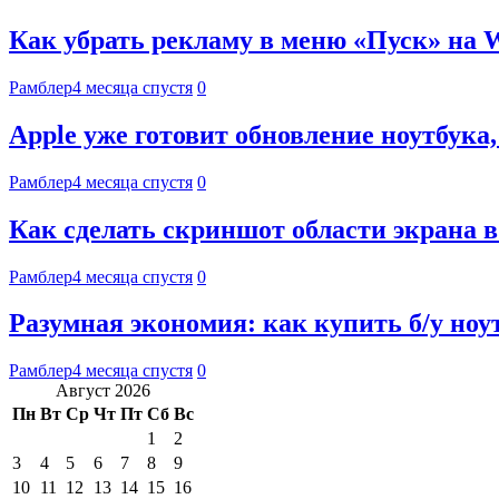
Как убрать рекламу в меню «Пуск» на 
Рамблер
4 месяца спустя
0
Apple уже готовит обновление ноутбук
Рамблер
4 месяца спустя
0
Как сделать скриншот области экрана в
Рамблер
4 месяца спустя
0
Разумная экономия: как купить б/у ноу
Рамблер
4 месяца спустя
0
Август 2026
Пн
Вт
Ср
Чт
Пт
Сб
Вс
1
2
3
4
5
6
7
8
9
10
11
12
13
14
15
16