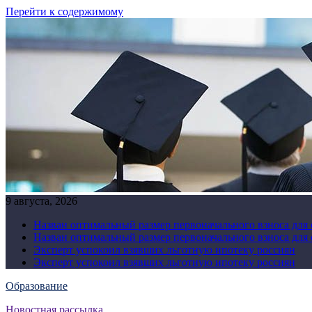
Перейти к содержимому
9 августа, 2026
Назван оптимальный размер первоначального взноса для
Назван оптимальный размер первоначального взноса для
Эксперт успокоил взявших льготную ипотеку россиян
Эксперт успокоил взявших льготную ипотеку россиян
Образование
Новостная рассылка