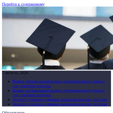
Перейти к содержимому
7 августа, 2026
Назван оптимальный размер первоначального взноса
для семейной ипотеки
Назван оптимальный размер первоначального взноса
для семейной ипотеки
Эксперт успокоил взявших льготную ипотеку россиян
Эксперт успокоил взявших льготную ипотеку россиян
Образование