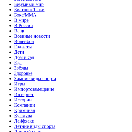
Безумный мир
Биатлон/Лыжи
Бокс/MMA
В мире
В России
Вещи
Военные новости
Волейбол
Гаджеты
Дети
Дом и сад
Еда
Звёзды
Здоровье
Зимние виды спорта
Игры
Импортозамещение
Интернет
Истории
Компании
Криминал
Культура
Лайфхаки
Летние виды спорта
Личный счет