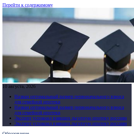
Перейти к содержимому
10 августа, 2026
Назван оптимальный размер первоначального взноса
для семейной ипотеки
Назван оптимальный размер первоначального взноса
для семейной ипотеки
Эксперт успокоил взявших льготную ипотеку россиян
Эксперт успокоил взявших льготную ипотеку россиян
Образование