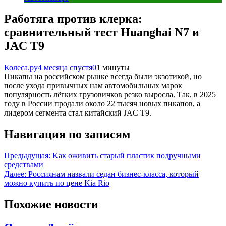
Работяга против клерка:
сравнительный тест Huanghai N7 и
JAC T9
Колеса.ру
4 месяца спустя
0
1 минуты
Пикапы на российском рынке всегда были экзотикой, но
после ухода привычных нам автомобильных марок
популярность лёгких грузовичков резко выросла. Так, в 2025
году в России продали около 22 тысяч новых пикапов, а
лидером сегмента стал китайский JAC T9.
Навигация по записям
Предыдущая:
Kак оживить старый пластик подручными
средствами
Далее:
Россиянам назвали седан бизнес-класса, который
можно купить по цене Kia Rio
Похожие новости