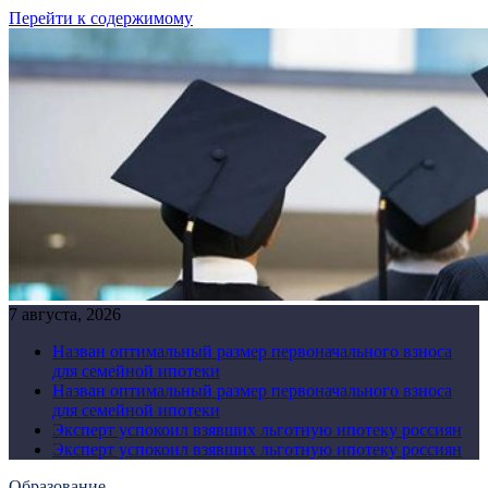
Перейти к содержимому
7 августа, 2026
Назван оптимальный размер первоначального взноса
для семейной ипотеки
Назван оптимальный размер первоначального взноса
для семейной ипотеки
Эксперт успокоил взявших льготную ипотеку россиян
Эксперт успокоил взявших льготную ипотеку россиян
Образование