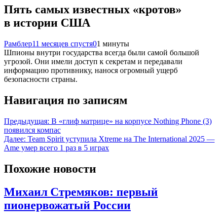
Пять самых известных «‎кротов»
в истории США
Рамблер
11 месяцев спустя
0
1 минуты
Шпионы внутри государства всегда были самой большой
угрозой. Они имели доступ к секретам и передавали
информацию противнику, нанося огромный ущерб
безопасности страны.
Навигация по записям
Предыдущая:
В «глиф матрице» на корпусе Nothing Phone (3)
появился компас
Далее:
Team Spirit уступила Xtreme на The International 2025 —
Ame умер всего 1 раз в 5 играх
Похожие новости
Михаил Стремяков: первый
пионервожатый России