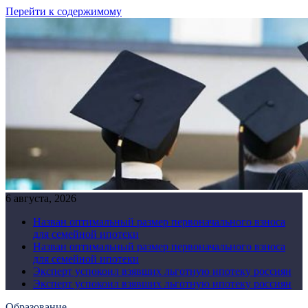
Перейти к содержимому
6 августа, 2026
Назван оптимальный размер первоначального взноса
для семейной ипотеки
Назван оптимальный размер первоначального взноса
для семейной ипотеки
Эксперт успокоил взявших льготную ипотеку россиян
Эксперт успокоил взявших льготную ипотеку россиян
Образование