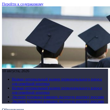
Перейти к содержимому
10 августа, 2026
Назван оптимальный размер первоначального взноса
для семейной ипотеки
Назван оптимальный размер первоначального взноса
для семейной ипотеки
Эксперт успокоил взявших льготную ипотеку россиян
Эксперт успокоил взявших льготную ипотеку россиян
Образование