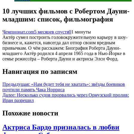
10 лучших фильмов с Робертом Дауни-
младшим: список, фильмография
Чемпионат.com
5 месяцев спустя
0
1 минуты
Актёр сумел построить головокружительную карьеру в шоу-
бизнесе и, кажется, навсегда дал отпор своим вредным
привычкам. О чём расскажем: Биография Роберта Дауни-
младшего Актёр родился 4 апреля 1965 года в Нью-Йорке в
семье режиссёра – Роберта Дауни и актрисы Элси Форд.
Навигация по записям
Предыдущая:
«Нам будет тебя не хватать»: звёзды боевиков
почтили память Чака Норриса
Далее:
Несколько судов прорвались через Ормузский пролив:
Иран разрешил
Похожие новости
Актриса Бардо призналась в любви