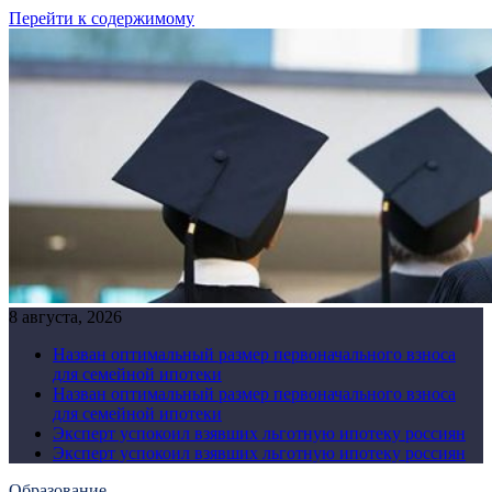
Перейти к содержимому
8 августа, 2026
Назван оптимальный размер первоначального взноса
для семейной ипотеки
Назван оптимальный размер первоначального взноса
для семейной ипотеки
Эксперт успокоил взявших льготную ипотеку россиян
Эксперт успокоил взявших льготную ипотеку россиян
Образование