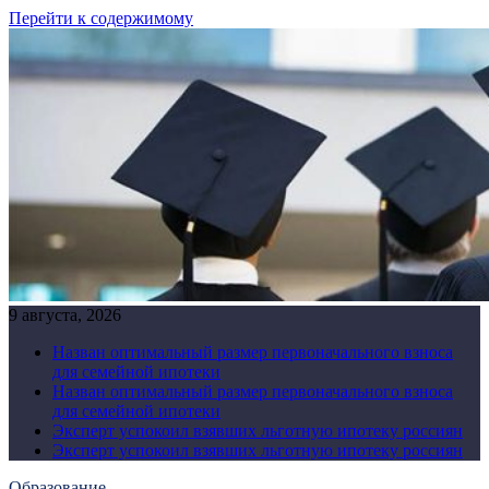
Перейти к содержимому
9 августа, 2026
Назван оптимальный размер первоначального взноса
для семейной ипотеки
Назван оптимальный размер первоначального взноса
для семейной ипотеки
Эксперт успокоил взявших льготную ипотеку россиян
Эксперт успокоил взявших льготную ипотеку россиян
Образование