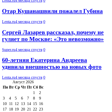
Lenta.ru
4 месяца спустя
0
Отар Кушанашвили пожалел Губина
Lenta.ru
4 месяца спустя
0
Сергей Лазарев рассказал, почему не
гуляет по Москве: «Это невозможно»
Super.ru
4 месяца спустя
0
60-летняя Екатерина Андреева
удивила внешностью на новых фото
Lenta.ru
4 месяца спустя
0
Август 2026
Пн
Вт
Ср
Чт
Пт
Сб
Вс
1
2
3
4
5
6
7
8
9
10
11
12
13
14
15
16
17
18
19
20
21
22
23