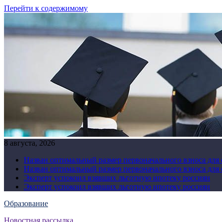
Перейти к содержимому
8 августа, 2026
Назван оптимальный размер первоначального взноса для
Назван оптимальный размер первоначального взноса для
Эксперт успокоил взявших льготную ипотеку россиян
Эксперт успокоил взявших льготную ипотеку россиян
Образование
Новостная рассылка