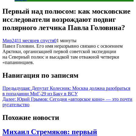
Первый над полюсом: как московские
исследователи возрождают подвиг
полярного летчика Павла Головина?
Мир24
11 месяцев спустя
0
1 минуты
Павел Головин. Его имя неразрывно связано с освоением
Арктики, организацией первой советской экспедиции
на Северный полюс и высадкой там отважной четверки
«папанинциев.
Навигация по записям
Предыдущая:
Депутат Колесник: Москва должна разобраться
в попадании МиГ-29 из Баку в ВСУ
Далее:
Юрий Грымов: Сегодня «авторское кино» — это почти
ругательство
Похожие новости
Михаил Стремяков: первый