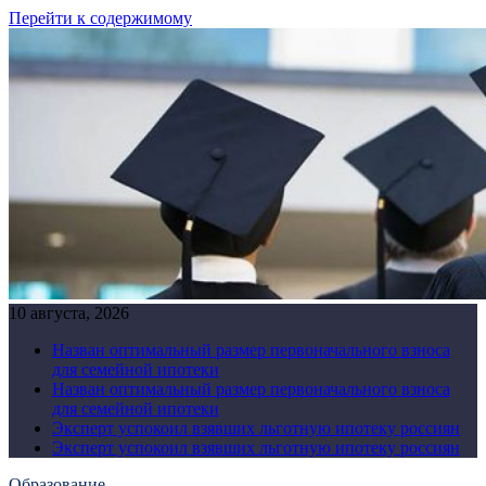
Перейти к содержимому
10 августа, 2026
Назван оптимальный размер первоначального взноса
для семейной ипотеки
Назван оптимальный размер первоначального взноса
для семейной ипотеки
Эксперт успокоил взявших льготную ипотеку россиян
Эксперт успокоил взявших льготную ипотеку россиян
Образование