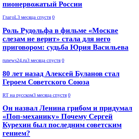
пионервожатый России
ГлагоL
3 месяца спустя
0
Роль Рудольфа в фильме «Москве
слезам не верит» стала для него
приговором: судьба Юрия Васильева
runews24.ru
3 месяца спустя
0
80 лет назад Алексей Буланов стал
Героем Советского Союза
RT на русском
3 месяца спустя
0
Он назвал Ленина грибом и придумал
«Поп-механику» Почему Сергей
Курехин был последним советским
гением?