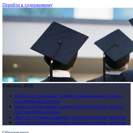
Перейти к содержимому
9 августа, 2026
Назван оптимальный размер первоначального взноса
для семейной ипотеки
Назван оптимальный размер первоначального взноса
для семейной ипотеки
Эксперт успокоил взявших льготную ипотеку россиян
Эксперт успокоил взявших льготную ипотеку россиян
Образование