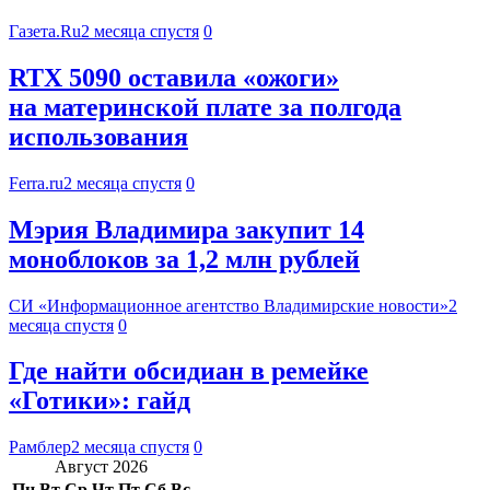
Газета.Ru
2 месяца спустя
0
RTX 5090 оставила «ожоги»
на материнской плате за полгода
использования
Ferra.ru
2 месяца спустя
0
Мэрия Владимира закупит 14
моноблоков за 1,2 млн рублей
СИ «Информационное агентство Владимирские новости»
2
месяца спустя
0
Где найти обсидиан в ремейке
«Готики»: гайд
Рамблер
2 месяца спустя
0
Август 2026
Пн
Вт
Ср
Чт
Пт
Сб
Вс