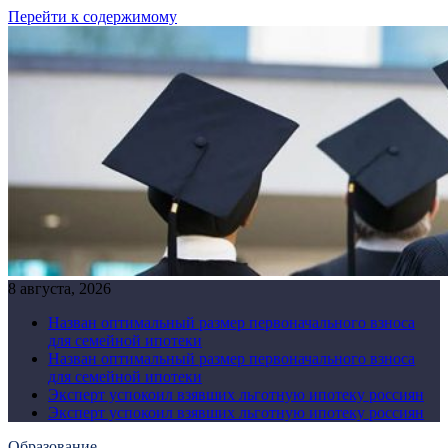
Перейти к содержимому
8 августа, 2026
Назван оптимальный размер первоначального взноса
для семейной ипотеки
Назван оптимальный размер первоначального взноса
для семейной ипотеки
Эксперт успокоил взявших льготную ипотеку россиян
Эксперт успокоил взявших льготную ипотеку россиян
Образование