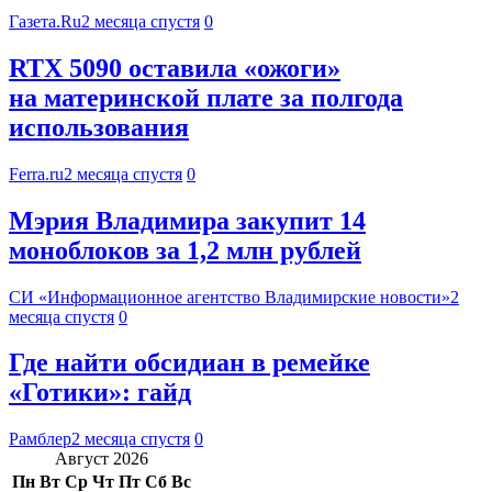
Газета.Ru
2 месяца спустя
0
RTX 5090 оставила «ожоги»
на материнской плате за полгода
использования
Ferra.ru
2 месяца спустя
0
Мэрия Владимира закупит 14
моноблоков за 1,2 млн рублей
СИ «Информационное агентство Владимирские новости»
2
месяца спустя
0
Где найти обсидиан в ремейке
«Готики»: гайд
Рамблер
2 месяца спустя
0
Август 2026
Пн
Вт
Ср
Чт
Пт
Сб
Вс