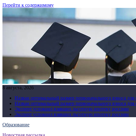
Перейти к содержимому
8 августа, 2026
Назван оптимальный размер первоначального взноса для
Назван оптимальный размер первоначального взноса для
Эксперт успокоил взявших льготную ипотеку россиян
Эксперт успокоил взявших льготную ипотеку россиян
Образование
Новостная рассылка