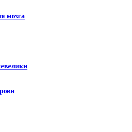
я мозга
невелики
крови