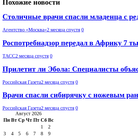
Похожие новости
Столичные врачи спасли младенца с ре
Агентство «Москва»
2 месяца спустя
0
Роспотребнадзор передал в Африку 7 ты
ТАСС
2 месяца спустя
0
Прилетит ли Эбола: Специалисты объя
Российская Газета
2 месяца спустя
0
Врачи спасли сибирячку с ножевым ран
Российская Газета
2 месяца спустя
0
Август 2026
Пн
Вт
Ср
Чт
Пт
Сб
Вс
1
2
3
4
5
6
7
8
9