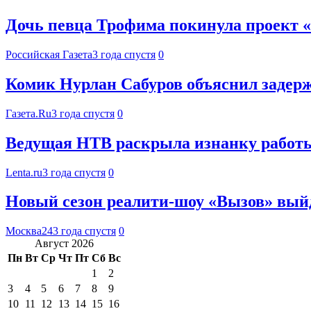
Дочь певца Трофима покинула проект «
Российская Газета
3 года спустя
0
Комик Нурлан Сабуров объяснил задерж
Газета.Ru
3 года спустя
0
Ведущая НТВ раскрыла изнанку работ
Lenta.ru
3 года спустя
0
Новый сезон реалити-шоу «Вызов» выйд
Москва24
3 года спустя
0
Август 2026
Пн
Вт
Ср
Чт
Пт
Сб
Вс
1
2
3
4
5
6
7
8
9
10
11
12
13
14
15
16