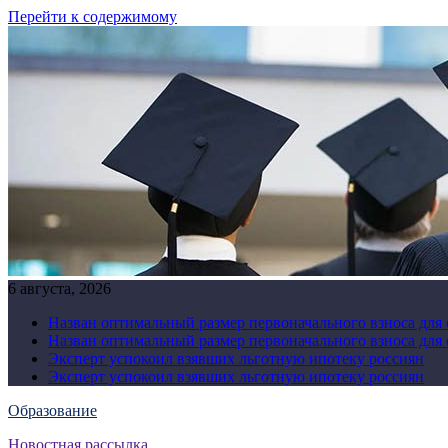
Перейти к содержимому
6 августа, 2026
Назван оптимальный размер первоначального взноса для
Назван оптимальный размер первоначального взноса для
Эксперт успокоил взявших льготную ипотеку россиян
Эксперт успокоил взявших льготную ипотеку россиян
Образование
Новостная рассылка