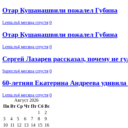
Отар Кушанашвили пожалел Губина
Lenta.ru
4 месяца спустя
0
Отар Кушанашвили пожалел Губина
Lenta.ru
4 месяца спустя
0
Сергей Лазарев рассказал, почему не г
Super.ru
4 месяца спустя
0
60-летняя Екатерина Андреева удивила
Lenta.ru
4 месяца спустя
0
Август 2026
Пн
Вт
Ср
Чт
Пт
Сб
Вс
1
2
3
4
5
6
7
8
9
10
11
12
13
14
15
16