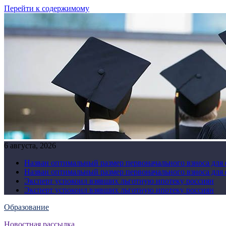
Перейти к содержимому
6 августа, 2026
Назван оптимальный размер первоначального взноса для
Назван оптимальный размер первоначального взноса для
Эксперт успокоил взявших льготную ипотеку россиян
Эксперт успокоил взявших льготную ипотеку россиян
Образование
Новостная рассылка