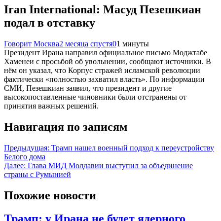
Iran International: Масуд Пезешкиан
подал в отставку
Говорит Москва
2 месяца спустя
0
1 минуты
Президент Ирана направил официальное письмо Моджтабе
Хаменеи с просьбой об увольнении, сообщают источники. В
нём он указал, что Корпус стражей исламской революции
фактически «полностью захватил власть». По информации
СМИ, Пезешкиан заявил, что президент и другие
высокопоставленные чиновники были отстранены от
принятия важных решений.
Навигация по записям
Предыдущая:
Трамп нашел военный подход к переустройству
Белого дома
Далее:
Глава МИД Молдавии выступил за объединение
страны с Румынией
Похожие новости
Трамп: у Ирана не будет ядерного