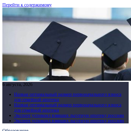
Перейти к содержимому
6 августа, 2026
Назван оптимальный размер первоначального взноса
для семейной ипотеки
Назван оптимальный размер первоначального взноса
для семейной ипотеки
Эксперт успокоил взявших льготную ипотеку россиян
Эксперт успокоил взявших льготную ипотеку россиян
Образование