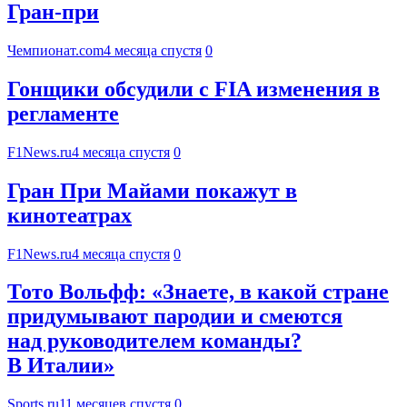
Гран-при
Чемпионат.com
4 месяца спустя
0
Гонщики обсудили с FIA изменения в
регламенте
F1News.ru
4 месяца спустя
0
Гран При Майами покажут в
кинотеатрах
F1News.ru
4 месяца спустя
0
Тото Вольфф: «Знаете, в какой стране
придумывают пародии и смеются
над руководителем команды?
В Италии»
Sports.ru
11 месяцев спустя
0