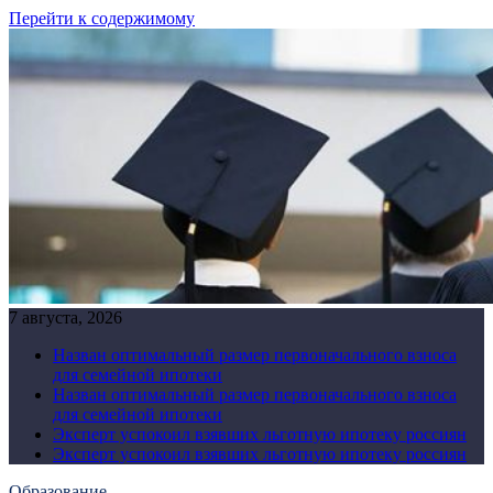
Перейти к содержимому
7 августа, 2026
Назван оптимальный размер первоначального взноса
для семейной ипотеки
Назван оптимальный размер первоначального взноса
для семейной ипотеки
Эксперт успокоил взявших льготную ипотеку россиян
Эксперт успокоил взявших льготную ипотеку россиян
Образование