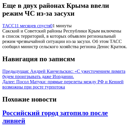
Еще в двух районах Крыма ввели
режим ЧС из-за засухи
ТАСС
11 месяцев спустя
0
1 минуты
Сакский и Советский районы Республики Крым включены
в список территорий, в которых объявлен региональный
режим чрезвычайной ситуации из-за засухи. Об этом ТАСС
сообщил министр сельского хозяйства региона Денис Кратюк.
Навигация по записям
Предыдущая:
Андрей Канчельскис: «С ужесточением лимита
будем проигрывать даже Иордании.
Далее:
Посол Матуки: прямые перелеты между РФ и Кенией
возможны при росте турпотока
Похожие новости
Российский город затопило после
ливней